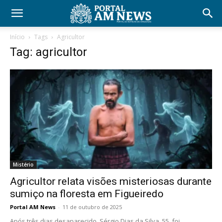
Início
Tags
Agricultor
Tag: agricultor
Mistério
Agricultor relata visões misteriosas durante
sumiço na floresta em Figueiredo
Portal AM News
-
11 de outubro de 2025
Após três dias desaparecido, Sérgio Dias da Silva, 55, foi