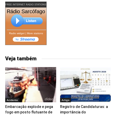
FREE INTERNET RADIO STATIONS
Rádio Sarcófago
Radio widget
|
More stations
Veja também
Acidente
Artigo
Embarcação explode e pega
Registro de Candidaturas: a
fogo em posto flutuante de
importância do