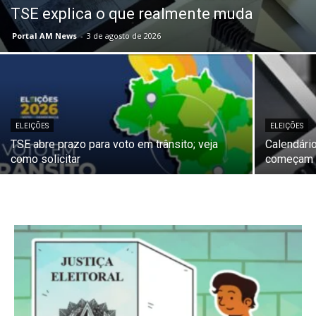
TSE explica o que realmente muda
Portal AM News
-
3 de agosto de 2026
ELEIÇÕES
ELEIÇÕES
TSE abre prazo para voto em trânsito; veja
Calendári
como solicitar
começam e