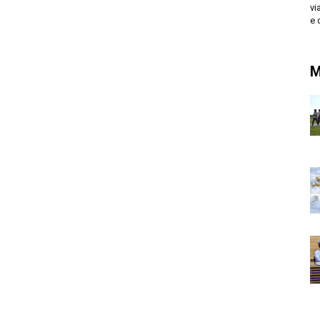
vi
e 
M