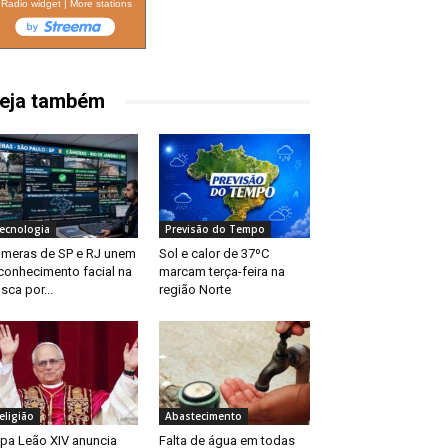
Radio widget
|
More stations
eja também
ecnologia
Previsão do Tempo
meras de SP e RJ unem
Sol e calor de 37ºC
conhecimento facial na
marcam terça-feira na
sca por...
região Norte
eligião
Abastecimento
pa Leão XIV anuncia
Falta de água em todas