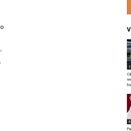
io
V
os
e
T
Câ
re
bu
R
Pa