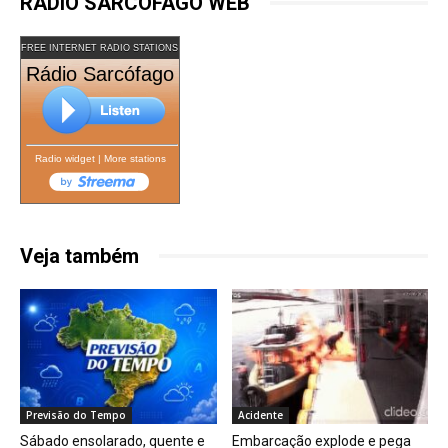
RÁDIO SARCÓFAGO WEB
FREE INTERNET RADIO STATIONS
Rádio Sarcófago
Radio widget
|
More stations
Veja também
Previsão do Tempo
Acidente
Sábado ensolarado, quente e
Embarcação explode e pega