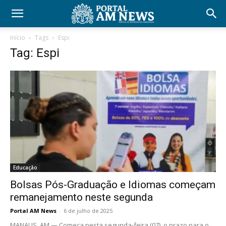
Início
Tags
Espi
Tag: Espi
Educação
Bolsas Pós-Graduação e Idiomas começam
remanejamento neste segunda
Portal AM News
-
6 de julho de 2025
MANAUS, AM — Começa nesta segunda-feira (07), o prazo para o