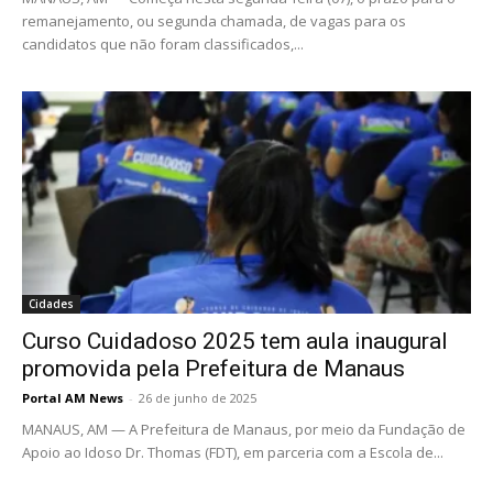
remanejamento, ou segunda chamada, de vagas para os
candidatos que não foram classificados,...
Cidades
Curso Cuidadoso 2025 tem aula inaugural
promovida pela Prefeitura de Manaus
Portal AM News
-
26 de junho de 2025
MANAUS, AM — A Prefeitura de Manaus, por meio da Fundação de
Apoio ao Idoso Dr. Thomas (FDT), em parceria com a Escola de...