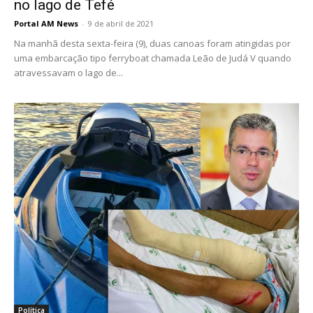
no lago de Tefé
Portal AM News
-
9 de abril de 2021
Na manhã desta sexta-feira (9), duas canoas foram atingidas por
uma embarcação tipo ferryboat chamada Leão de Judá V quando
atravessavam o lago de...
Política