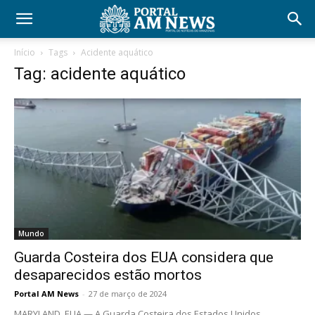
Início
Tags
Acidente aquático
Tag: acidente aquático
Mundo
Guarda Costeira dos EUA considera que
desaparecidos estão mortos
Portal AM News
-
27 de março de 2024
MARYLAND, EUA — A Guarda Costeira dos Estados Unidos