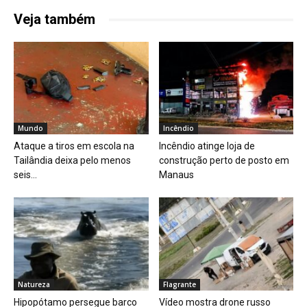
Veja também
Mundo
Incêndio
Ataque a tiros em escola na
Incêndio atinge loja de
Tailândia deixa pelo menos
construção perto de posto em
seis...
Manaus
Natureza
Flagrante
Hipopótamo persegue barco
Vídeo mostra drone russo