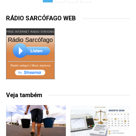
RÁDIO SARCÓFAGO WEB
FREE INTERNET RADIO STATIONS
Rádio Sarcófago
Radio widget
|
More stations
Veja também