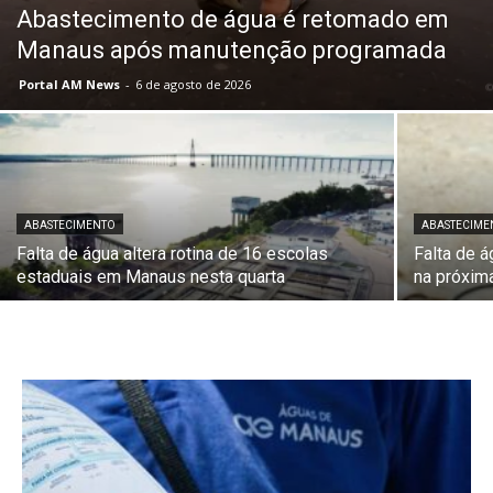
Abastecimento de água é retomado em
Manaus após manutenção programada
Portal AM News
-
6 de agosto de 2026
ABASTECIMENTO
ABASTECIME
Falta de água altera rotina de 16 escolas
Falta de 
estaduais em Manaus nesta quarta
na próxim