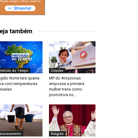
Radio widget
|
More stations
eja também
revisão do Tempo
Cidades
gião Norte terá quarta-
MP do Amazonas
ira com temperaturas
empossa a primeira
evadas
mulher trans como
promotora no...
bastecimento
Religião