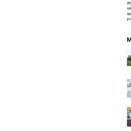
Ab
r
ap
p
M