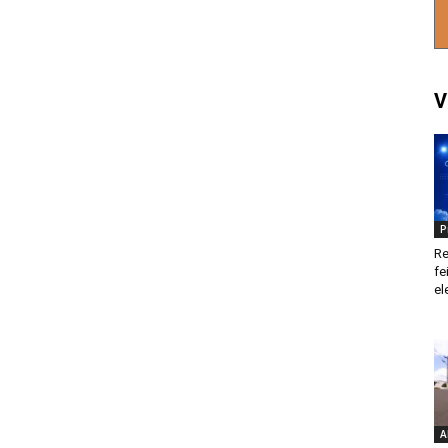
V
P
Re
fe
el
A