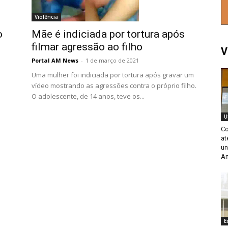
Violência
Mãe é indiciada por tortura após
o
filmar agressão ao filho
V
Portal AM News
-
1 de março de 2021
Uma mulher foi indiciada por tortura após gravar um
vídeo mostrando as agressões contra o próprio filho.
O adolescente, de 14 anos, teve os...
U
Co
at
un
An
E