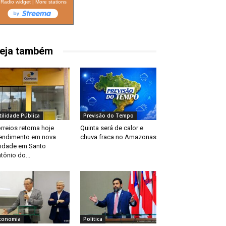
Radio widget
|
More stations
eja também
tilidade Pública
Previsão do Tempo
rreios retoma hoje
Quinta será de calor e
endimento em nova
chuva fraca no Amazonas
idade em Santo
tônio do...
conomia
Política