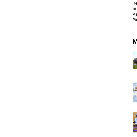
Re
pr
As
P
M