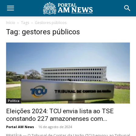
Início
Tags
Gestores públicos
Tag: gestores públicos
Política
Eleições 2024: TCU envia lista ao TSE
constando 227 amazonenses com...
Portal AM News
-
16 de agosto de 2024
BRASÍLIA — O Tribunal de Contas da União (TCU) enviou ao Tribunal