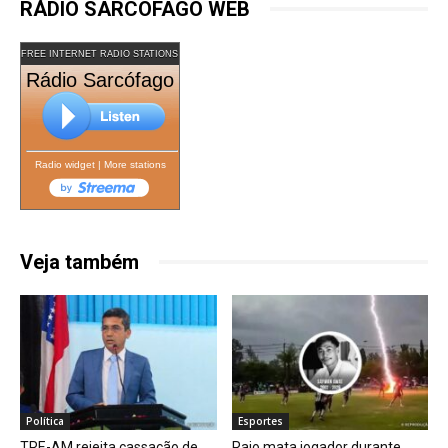
RÁDIO SARCÓFAGO WEB
FREE INTERNET RADIO STATIONS
Rádio Sarcófago
Radio widget
|
More stations
Veja também
Política
Esportes
TRE-AM rejeita cassação de
Raio mata jogador durante