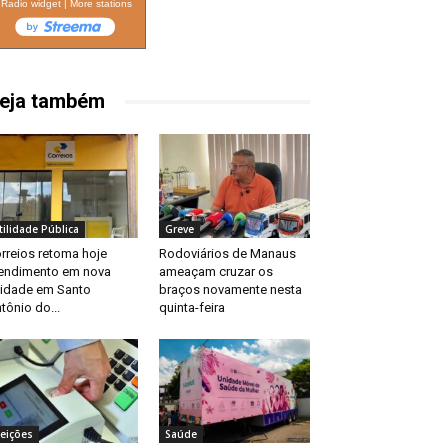
Radio widget
|
More stations
eja também
tilidade Pública
Greve
rreios retoma hoje
Rodoviários de Manaus
endimento em nova
ameaçam cruzar os
idade em Santo
braços novamente nesta
tônio do...
quinta-feira
leições
Saúde