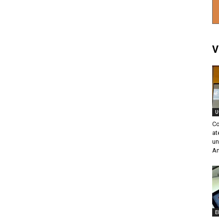
V
U
Co
at
un
An
E