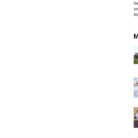
Se
vo
ex
M