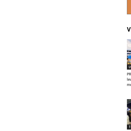
V
U
PR
le
mu
T