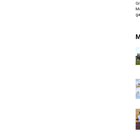
Gr
Ma
ga
M