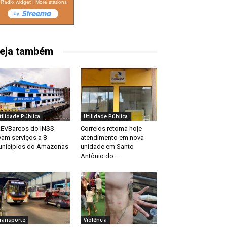
Radio widget
|
More stations
eja também
tilidade Pública
Utilidade Pública
EVBarcos do INSS
Correios retoma hoje
vam serviços a 8
atendimento em nova
nicípios do Amazonas
unidade em Santo
Antônio do...
ransporte
Violência