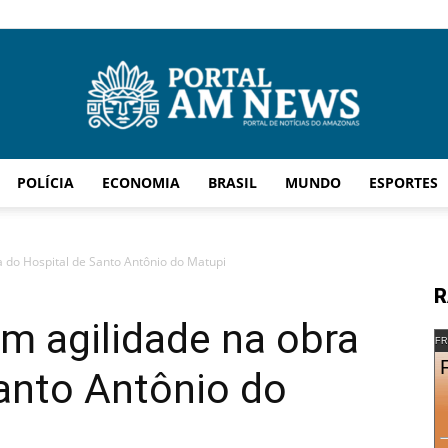
POLÍCIA
ECONOMIA
BRASIL
MUNDO
ESPORTES
AM
 do Hospital de Santo Antônio do Matupi
R
m agilidade na obra
News
FR
anto Antônio do