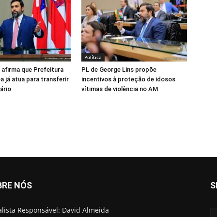
Política
 afirma que Prefeitura
PL de George Lins propõe
 já atua para transferir
incentivos à proteção de idosos
ário
vítimas de violência no AM
BRE NÓS
S
alista Responsável: David Almeida