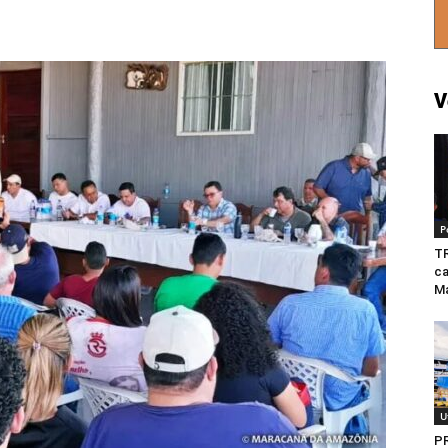
V
P
TR
ca
Ma
U
P