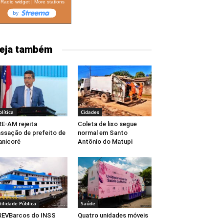
Radio widget
|
More stations
eja também
olítica
Cidades
E-AM rejeita
Coleta de lixo segue
ssação de prefeito de
normal em Santo
nicoré
Antônio do Matupi
tilidade Pública
Saúde
REVBarcos do INSS
Quatro unidades móveis