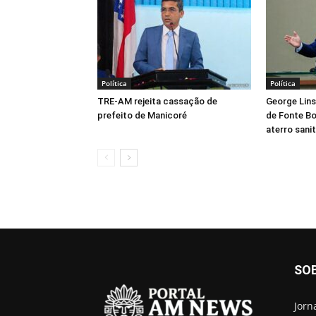
Política
Política
TRE-AM rejeita cassação de
George Lins
prefeito de Manicoré
de Fonte Boa
aterro sanit
SO
Jorn