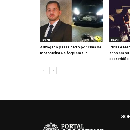
Brasil
Brasil
Advogado passa carro por cima de
Idosa é res
motociclista e foge em SP
anos em sit
escravidão
SO