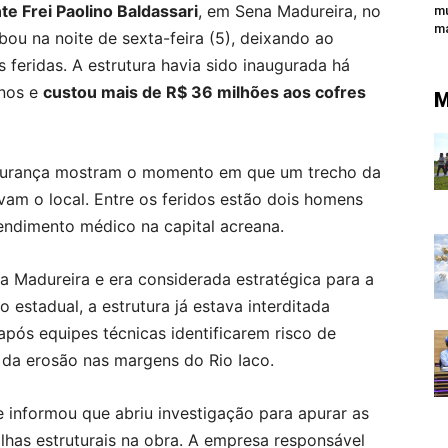
te Frei Paolino Baldassari
, em Sena Madureira, no
mu
ma
abou na noite de sexta-feira (5), deixando ao
feridas. A estrutura havia sido inaugurada há
anos e
custou mais de R$ 36 milhões aos cofres
M
egurança mostram o momento em que um trecho da
am o local. Entre os feridos estão dois homens
ndimento médico na capital acreana.
a Madureira e era considerada estratégica para a
estadual, a estrutura já estava interditada
após equipes técnicas identificarem risco de
a erosão nas margens do Rio Iaco.
informou que abriu investigação para apurar as
alhas estruturais na obra. A empresa responsável