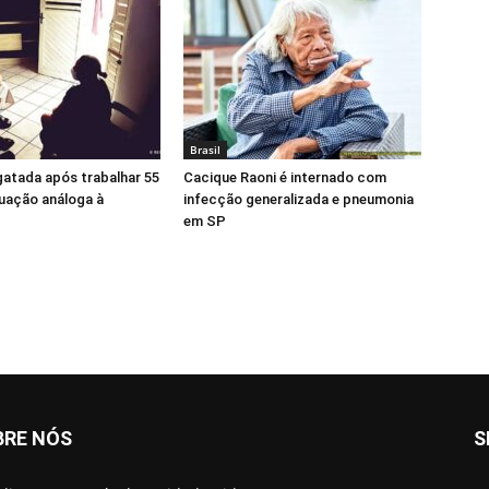
Brasil
gatada após trabalhar 55
Cacique Raoni é internado com
uação análoga à
infecção generalizada e pneumonia
em SP
BRE NÓS
S