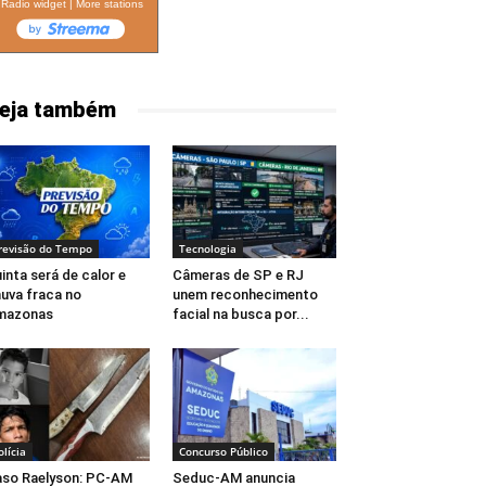
Radio widget
|
More stations
eja também
revisão do Tempo
Tecnologia
inta será de calor e
Câmeras de SP e RJ
uva fraca no
unem reconhecimento
mazonas
facial na busca por...
olícia
Concurso Público
so Raelyson: PC-AM
Seduc-AM anuncia