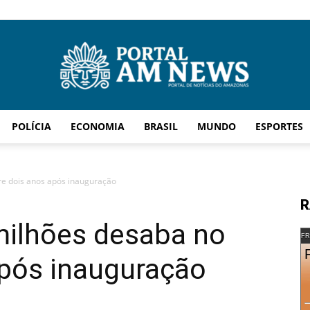
POLÍCIA
ECONOMIA
BRASIL
MUNDO
ESPORTES
AM
re dois anos após inauguração
R
milhões desaba no
News
FR
após inauguração