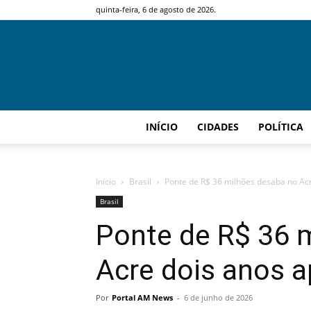
quinta-feira, 6 de agosto de 2026.
INÍCIO
CIDADES
POLÍTICA
Início
Brasil
Ponte de R$ 36 milhões desaba no Ac
Brasil
Ponte de R$ 36 
Acre dois anos 
Por
Portal AM News
-
6 de junho de 2026