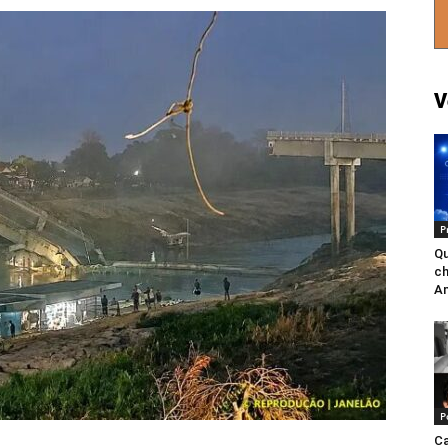
V
P
Qu
ch
A
P
Ca