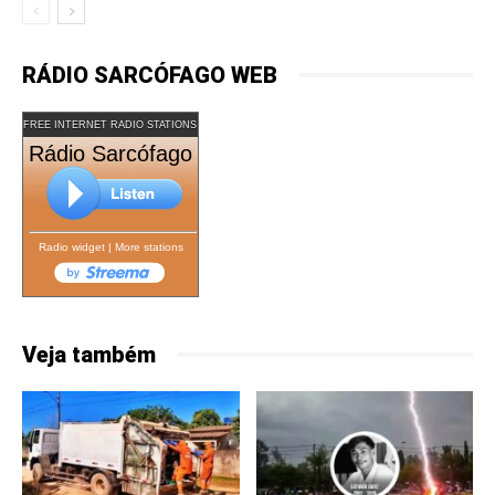
RÁDIO SARCÓFAGO WEB
FREE INTERNET RADIO STATIONS
Rádio Sarcófago
Radio widget
|
More stations
Veja também