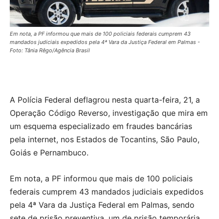
Em nota, a PF informou que mais de 100 policiais federais cumprem 43
mandados judiciais expedidos pela 4ª Vara da Justiça Federal em Palmas -
Foto: Tânia Rêgo/Agência Brasil
A
Polícia Federal deflagrou nesta quarta-feira, 21, a
Operação Código Reverso, investigação que mira em
um esquema especializado em fraudes bancárias
pela internet, nos Estados de Tocantins, São Paulo,
Goiás e Pernambuco.
Em nota, a PF informou que mais de 100 policiais
federais cumprem 43 mandados judiciais expedidos
pela 4ª Vara da Justiça Federal em Palmas, sendo
sete de prisão preventiva, um de prisão temporária,