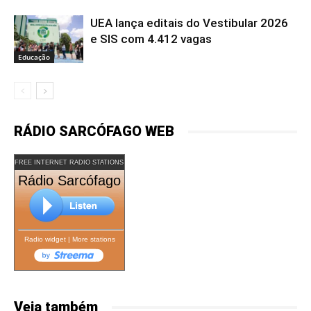
UEA lança editais do Vestibular 2026
e SIS com 4.412 vagas
Educação
RÁDIO SARCÓFAGO WEB
FREE INTERNET RADIO STATIONS
Rádio Sarcófago
Radio widget
|
More stations
Veja também