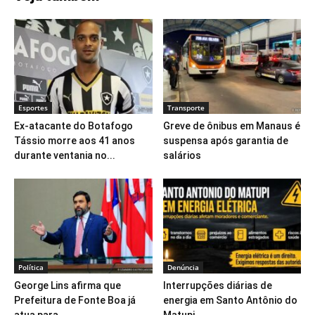
Esportes
Transporte
Ex-atacante do Botafogo
Greve de ônibus em Manaus é
Tássio morre aos 41 anos
suspensa após garantia de
durante ventania no...
salários
Política
Denúncia
George Lins afirma que
Interrupções diárias de
Prefeitura de Fonte Boa já
energia em Santo Antônio do