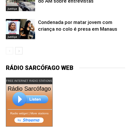
do AM sobre entrevistas
Justiça
Condenada por matar jovem com
criança no colo é presa em Manaus
Justiça
RÁDIO SARCÓFAGO WEB
FREE INTERNET RADIO STATIONS
Rádio Sarcófago
Radio widget
|
More stations