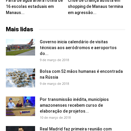
Falta de água altera rotina de
Crise de criança autista em
16 escolas estaduais em
shopping de Manaus termina
Manaus...
em agressão...
Mais lidas
Governo inicia calendário de visitas
técnicas aos aeródromos e aeroportos
do...
9 de março de 2018
Bolsa com 52 mãos humanas é encontrada
na Rússia
9 de março de 2018
Por transmissão inédita, municípios
amazonenses recebem curso de
elaboração de projetos...
10 de março de 2018
Real Madrid faz primeira reunião com