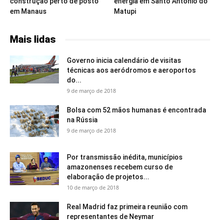
construção perto de posto
energia em Santo Antônio do
em Manaus
Matupi
Mais lidas
Governo inicia calendário de visitas
técnicas aos aeródromos e aeroportos
do...
9 de março de 2018
Bolsa com 52 mãos humanas é encontrada
na Rússia
9 de março de 2018
Por transmissão inédita, municípios
amazonenses recebem curso de
elaboração de projetos...
10 de março de 2018
Real Madrid faz primeira reunião com
representantes de Neymar