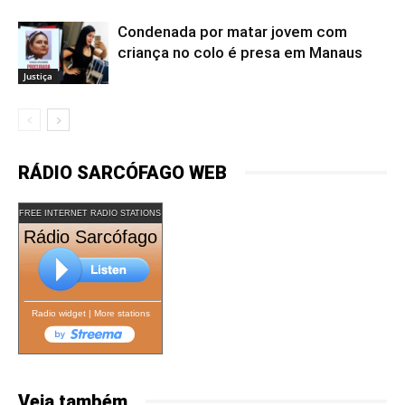
Condenada por matar jovem com
criança no colo é presa em Manaus
Justiça
RÁDIO SARCÓFAGO WEB
FREE INTERNET RADIO STATIONS
Rádio Sarcófago
Radio widget
|
More stations
Veja também