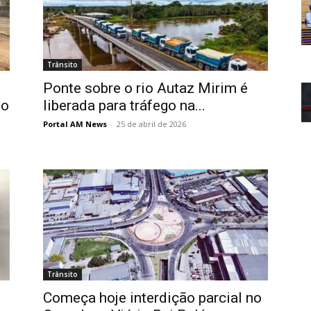
Trânsito
Ponte sobre o rio Autaz Mirim é
do
liberada para tráfego na...
Portal AM News
-
25 de abril de 2026
Trânsito
Começa hoje interdição parcial no