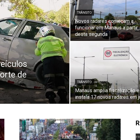
TRÂNSITO
Novos radares começam a
funcionar em Manaus a partir
desta segunda
veículos
orte de
TRÂNSITO
Manaus amplia fiscalização e
instala 17 novos radares em j
R
FR