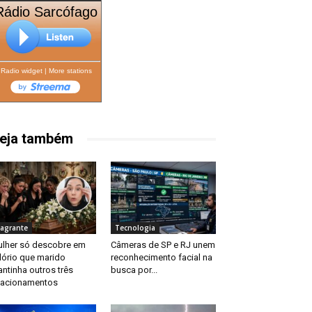
Rádio Sarcófago
Radio widget
|
More stations
eja também
lagrante
Tecnologia
lher só descobre em
Câmeras de SP e RJ unem
lório que marido
reconhecimento facial na
ntinha outros três
busca por...
lacionamentos