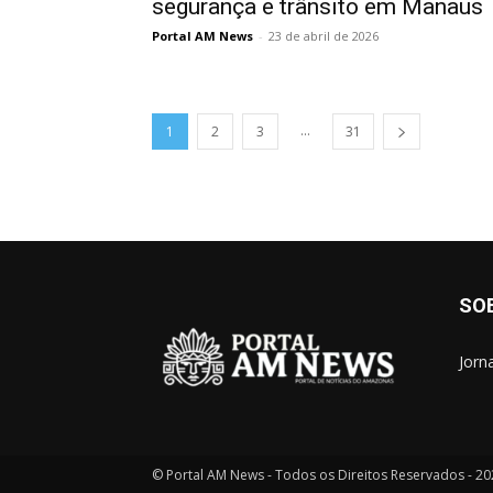
segurança e trânsito em Manaus
Portal AM News
-
23 de abril de 2026
...
1
2
3
31
SO
Jorn
© Portal AM News - Todos os Direitos Reservados - 2