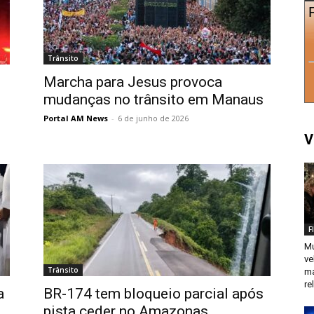
Trânsito
Marcha para Jesus provoca
mudanças no trânsito em Manaus
Portal AM News
-
6 de junho de 2026
V
F
Mu
ve
Trânsito
ma
re
a
BR-174 tem bloqueio parcial após
pista ceder no Amazonas