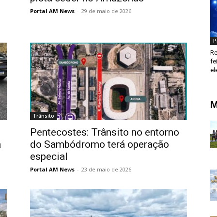
Portal AM News
-
29 de maio de 2026
P
Re
fe
el
M
Trânsito
Pentecostes: Trânsito no entorno
a
do Sambódromo terá operação
especial
Portal AM News
-
23 de maio de 2026