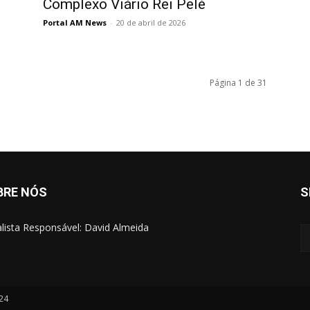
Complexo Viário Rei Pelé
Portal AM News
-
20 de abril de 2026
Página 1 de 31
BRE NÓS
S
alista Responsável: David Almeida
024