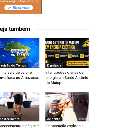
Radio widget
|
More stations
eja também
revisão do Tempo
Denúncia
inta será de calor e
Interrupções diárias de
uva fraca no Amazonas
energia em Santo Antônio
do Matupi
bastecimento
Acidente
astecimento de água é
Embarcação explode e