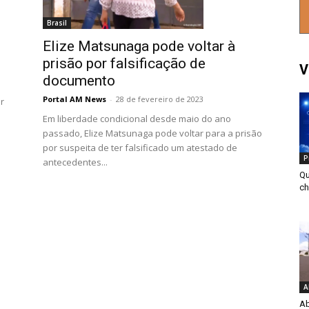
Brasil
Elize Matsunaga pode voltar à
prisão por falsificação de
V
documento
Portal AM News
-
28 de fevereiro de 2023
r
Em liberdade condicional desde maio do ano
passado, Elize Matsunaga pode voltar para a prisão
por suspeita de ter falsificado um atestado de
P
antecedentes...
Qu
ch
A
Ab