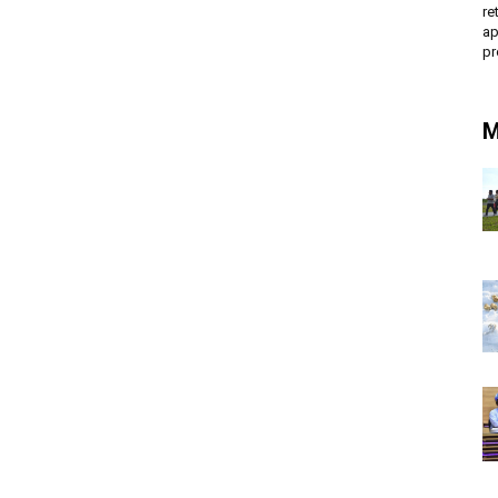
r
ap
p
M