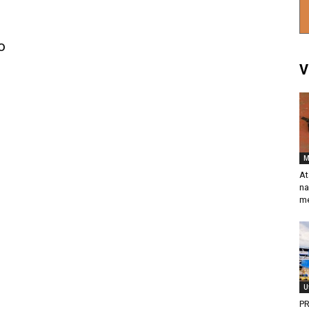
o
V
M
At
na
me
U
PR