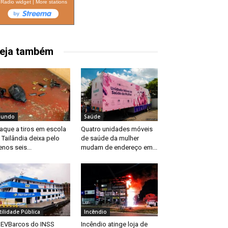
Radio widget
|
More stations
eja também
undo
Saúde
aque a tiros em escola
Quatro unidades móveis
 Tailândia deixa pelo
de saúde da mulher
nos seis...
mudam de endereço em...
tilidade Pública
Incêndio
EVBarcos do INSS
Incêndio atinge loja de