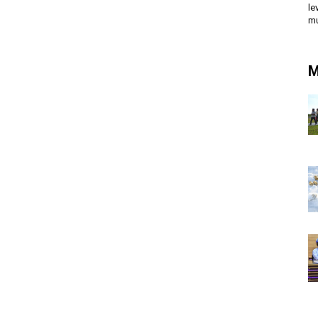
le
mu
M