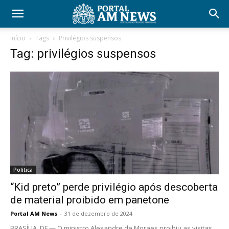
Início
Tags
Privilégios suspensos
Tag: privilégios suspensos
Política
“Kid preto” perde privilégio após descoberta
de material proibido em panetone
Portal AM News
-
31 de dezembro de 2024
BRASÍLIA, DF — O ministro Alexandre de Moraes proibiu as visitas