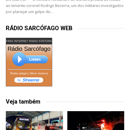
ao tenente-coronel Rodrigo Bezerra, um dos militares investigados
por planejar um golpe de...
RÁDIO SARCÓFAGO WEB
FREE INTERNET RADIO STATIONS
Rádio Sarcófago
Radio widget
|
More stations
Veja também