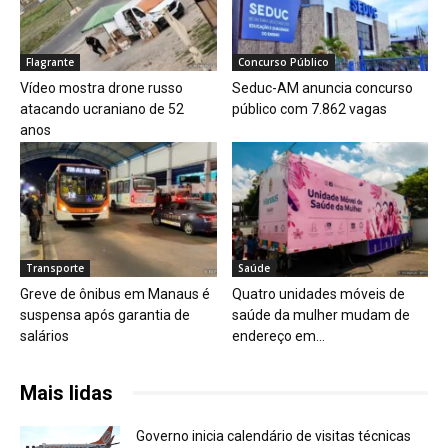
Flagrante
Concurso Público
Vídeo mostra drone russo
Seduc-AM anuncia concurso
atacando ucraniano de 52
público com 7.862 vagas
anos
Transporte
Saúde
Greve de ônibus em Manaus é
Quatro unidades móveis de
suspensa após garantia de
saúde da mulher mudam de
salários
endereço em...
Mais lidas
Governo inicia calendário de visitas técnicas