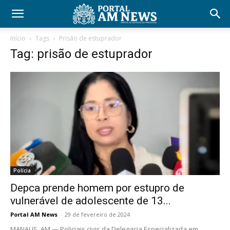
Início
Tags
Prisão de estuprador
Tag: prisão de estuprador
Polícia
Depca prende homem por estupro de
vulnerável de adolescente de 13...
Portal AM News
-
29 de fevereiro de 2024
MANAUS, AM — Policiais civis da Delegacia Especializada em