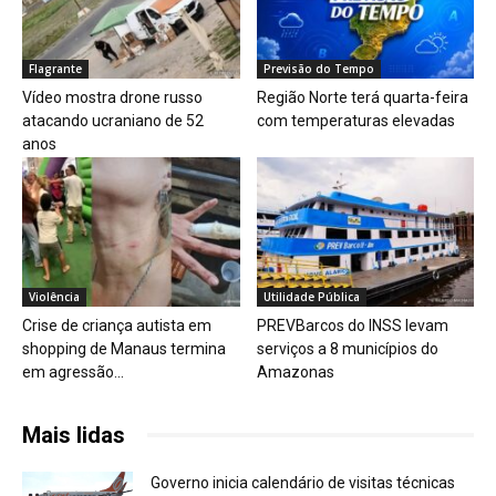
Flagrante
Previsão do Tempo
Vídeo mostra drone russo
Região Norte terá quarta-feira
atacando ucraniano de 52
com temperaturas elevadas
anos
Violência
Utilidade Pública
Crise de criança autista em
PREVBarcos do INSS levam
shopping de Manaus termina
serviços a 8 municípios do
em agressão...
Amazonas
Mais lidas
Governo inicia calendário de visitas técnicas