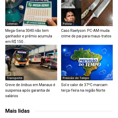
Loterias
Polícia
Mega-Sena 3040 não tem
Caso Raelyson: PC-AM muda
ganhador e prêmio acumula
crime de pai para maus-tratos
em R$ 150...
Transporte
Previsão do Tempo
Greve de ônibus em Manaus é
Sol e calor de 37ºC marcam
suspensa após garantia de
terça-feira na região Norte
salários
Mais lidas