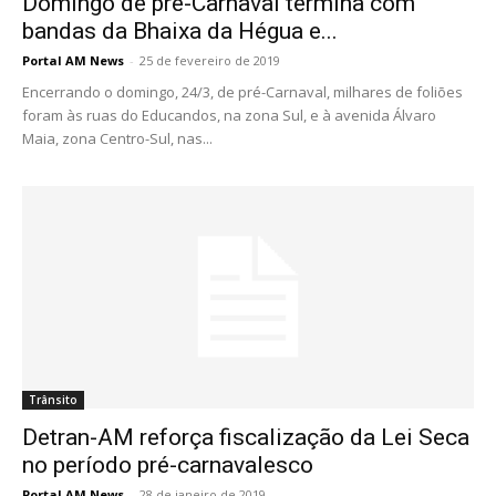
Domingo de pré-Carnaval termina com
bandas da Bhaixa da Hégua e...
Portal AM News
-
25 de fevereiro de 2019
Encerrando o domingo, 24/3, de pré-Carnaval, milhares de foliões
foram às ruas do Educandos, na zona Sul, e à avenida Álvaro
Maia, zona Centro-Sul, nas...
Trânsito
Detran-AM reforça fiscalização da Lei Seca
no período pré-carnavalesco
Portal AM News
-
28 de janeiro de 2019