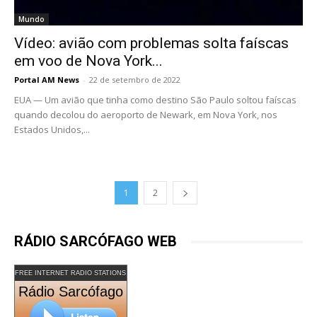
Mundo
Vídeo: avião com problemas solta faíscas
em voo de Nova York...
Portal AM News
-
22 de setembro de 2022
EUA — Um avião que tinha como destino São Paulo soltou faíscas
quando decolou do aeroporto de Newark, em Nova York, nos
Estados Unidos,...
1
2
RÁDIO SARCÓFAGO WEB
FREE INTERNET RADIO STATIONS
Rádio Sarcófago