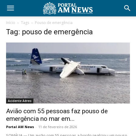
Início
Tags
Pouso de emergência
Tag: pouso de emergência
Acidente Aéreo
Avião com 55 pessoas faz pouso de
emergência no mar em...
Portal AM News
-
11 de fevereiro de 2026
SOMÁLIA — Um avião com 55 pessoas a bordo realizou um pouso