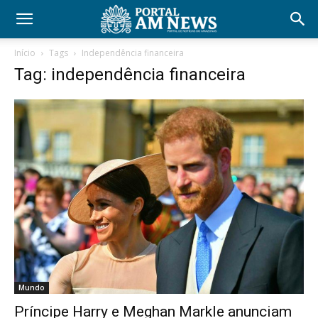
Início
Tags
Independência financeira
Tag: independência financeira
Mundo
Príncipe Harry e Meghan Markle anunciam