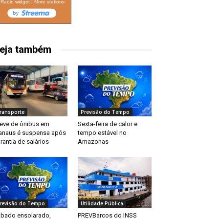
Radio widget
|
More stations
eja também
ransporte
Previsão do Tempo
eve de ônibus em
Sexta-feira de calor e
naus é suspensa após
tempo estável no
rantia de salários
Amazonas
revisão do Tempo
Utilidade Pública
bado ensolarado,
PREVBarcos do INSS