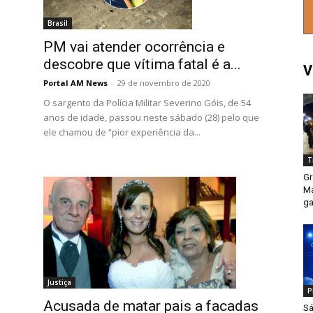
Brasil
PM vai atender ocorrência e
descobre que vítima fatal é a...
V
Portal AM News
-
29 de novembro de 2020
O sargento da Polícia Militar Severino Góis, de 54
anos de idade, passou neste sábado (28) pelo que
ele chamou de “pior experiência da...
T
Gr
Ma
ga
Justiça
P
Acusada de matar pais a facadas
Sá