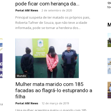
pode ficar com herança da...
qu
to
Portal AM News
-
2 de setembro de 2020
Principal suspeita de ter matado os próprios pais,
Roberta Tafner de Souza, que não teve a idade
M
informada, pode se tornar a herdeira dos...
Mundo
Mulher mata marido com 185
facadas ao flagrá-lo estuprando a
filha
Portal AM News
-
12 de março de 2019
ma
Uma mulher argentina matou o marido com 185