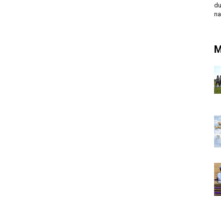
du
na
M