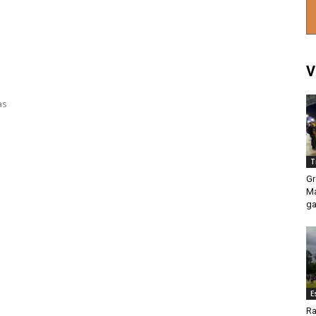
V
as
T
Gr
Ma
ga
E
Ra