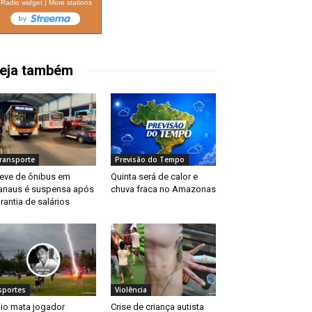
Radio widget
|
More stations
eja também
ransporte
Previsão do Tempo
eve de ônibus em
Quinta será de calor e
naus é suspensa após
chuva fraca no Amazonas
rantia de salários
sportes
Violência
io mata jogador
Crise de criança autista