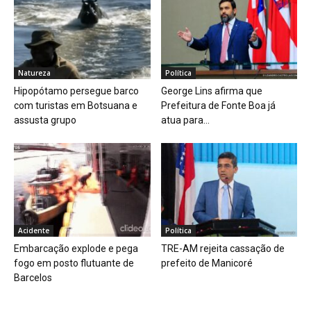
Natureza
Política
Hipopótamo persegue barco
George Lins afirma que
com turistas em Botsuana e
Prefeitura de Fonte Boa já
assusta grupo
atua para...
Acidente
Política
Embarcação explode e pega
TRE-AM rejeita cassação de
fogo em posto flutuante de
prefeito de Manicoré
Barcelos