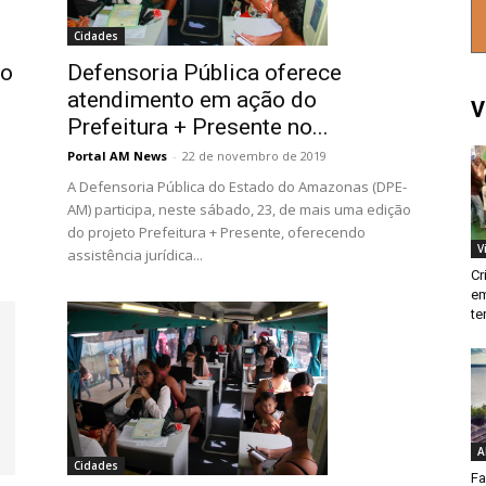
Cidades
ão
Defensoria Pública oferece
atendimento em ação do
V
Prefeitura + Presente no...
Portal AM News
-
22 de novembro de 2019
A Defensoria Pública do Estado do Amazonas (DPE-
AM) participa, neste sábado, 23, de mais uma edição
do projeto Prefeitura + Presente, oferecendo
V
assistência jurídica...
Cr
em
te
A
Cidades
Fa