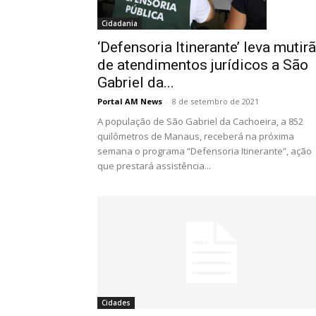
Cidadania
‘Defensoria Itinerante’ leva mutir
de atendimentos jurídicos a São
Gabriel da...
Portal AM News
-
8 de setembro de 2021
A população de São Gabriel da Cachoeira, a 852
quilômetros de Manaus, receberá na próxima
semana o programa “Defensoria Itinerante”, ação
que prestará assistência...
Cidades