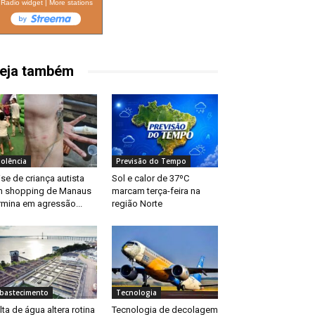
Radio widget
|
More stations
eja também
iolência
Previsão do Tempo
ise de criança autista
Sol e calor de 37ºC
 shopping de Manaus
marcam terça-feira na
rmina em agressão...
região Norte
bastecimento
Tecnologia
lta de água altera rotina
Tecnologia de decolagem