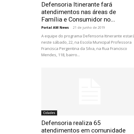
Defensoria Itinerante fará
atendimentos nas áreas de
Família e Consumidor no...
Portal AM News
-
21 de junho de 2019
A equipe do programa Defensoria Itinerante estar
neste sábado, 22, na Escola Municipal Professora
Francisca Pergentina da Silva, na Rua Francisco
Mendes, 118, bairro...
Cidades
Defensoria realiza 65
atendimentos em comunidade