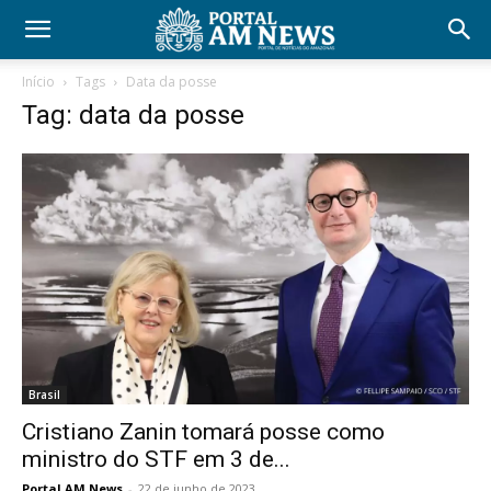
Início
Tags
Data da posse
Tag: data da posse
Brasil
Cristiano Zanin tomará posse como
ministro do STF em 3 de...
Portal AM News
-
22 de junho de 2023