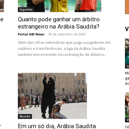
Esportes
de
Quanto pode ganhar um árbitro
estrangeiro na Arábia Saudita?
V
Portal AM News
-
30 de setembro de 2023
Além das cifras milionárias que paga a jogadores em
salários e transferências, a liga da Arábia Saudita
também tem investido na contratação de árbitros...
L
Me
ga
ac
Mundo
V
r
Em um só dia, Arábia Saudita
Cr