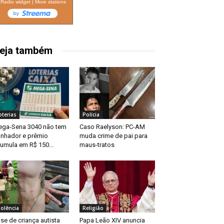
Radio widget
|
More stations
eja também
oterias
Polícia
ga-Sena 3040 não tem
Caso Raelyson: PC-AM
nhador e prêmio
muda crime de pai para
umula em R$ 150...
maus-tratos
iolência
Religião
ise de criança autista
Papa Leão XIV anuncia