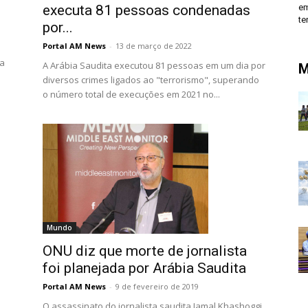
executa 81 pessoas condenadas
em
te
por...
Portal AM News
-
13 de março de 2022
ma
A Arábia Saudita executou 81 pessoas em um dia por
M
diversos crimes ligados ao "terrorismo", superando
o número total de execuções em 2021 no...
Mundo
ONU diz que morte de jornalista
foi planejada por Arábia Saudita
Portal AM News
-
9 de fevereiro de 2019
O assassinato do jornalista saudita Jamal Khashoggi