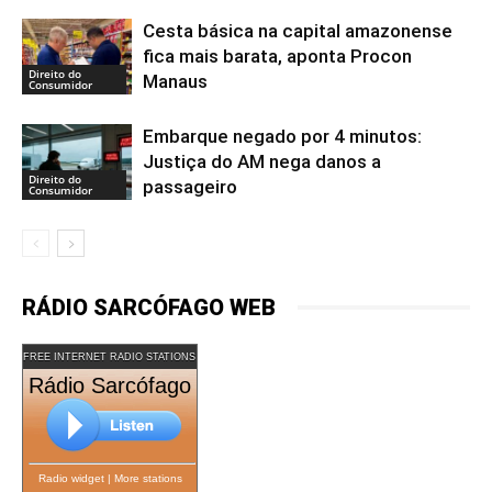
Cesta básica na capital amazonense
fica mais barata, aponta Procon
Direito do
Manaus
Consumidor
Embarque negado por 4 minutos:
Justiça do AM nega danos a
Direito do
passageiro
Consumidor
RÁDIO SARCÓFAGO WEB
FREE INTERNET RADIO STATIONS
Rádio Sarcófago
Radio widget
|
More stations