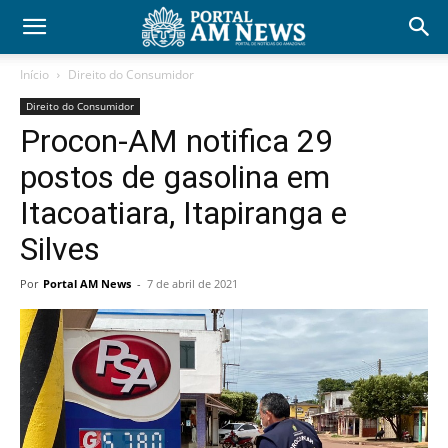
Início
Direito do Consumidor
Direito do Consumidor
Procon-AM notifica 29
postos de gasolina em
Itacoatiara, Itapiranga e
Silves
Por
Portal AM News
-
7 de abril de 2021