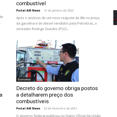
combustível
Portal AM News
-
12 de janeiro de 2022
de
Após o anúncio de um novo reajuste de 8% no preço
.
da gasolina e do diesel vendidos pela Petrobras, o
vereador Rodrigo Guedes (PSC)...
Economia
Decreto do governo obriga postos
a detalharem preço dos
a
combustíveis
Portal AM News
-
23 de fevereiro de 2021
O governo federal publicou no Diário Oficial da União