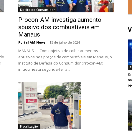
Direito do Consumidor
Procon-AM investiga aumento
abusivo dos combustíveis em
V
Manaus
Portal AM News
-
15 de julho de 2024
MANAUS — Com objetivo de coibir aumentos
 de
abusivos nos preços de combustíveis em Manaus, o
s
Instituto de Defesa do Consumidor (Procon-AM)
P
iniciou nesta segunda-feira...
So
ma
re
Fiscalização
E