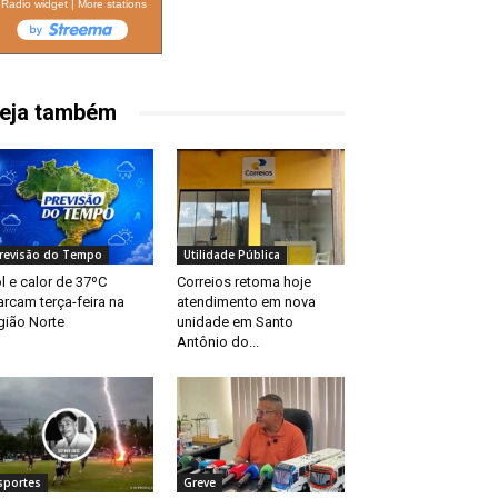
Radio widget
|
More stations
eja também
revisão do Tempo
Utilidade Pública
l e calor de 37ºC
Correios retoma hoje
rcam terça-feira na
atendimento em nova
gião Norte
unidade em Santo
Antônio do...
sportes
Greve