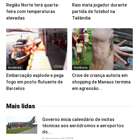
Região Norte terá quarta-
Raio mata jogador durante
feira com temperaturas
partida de futebol na
elevadas
Tailândia
Acidente
Violência
Embarcação explode e pega
Crise de criança autista em
fogo em posto flutuante de
shopping de Manaus termina
Barcelos
em agressão...
Mais lidas
Governo inicia calendário de visitas
técnicas aos aeródromos e aeroportos
do...
9 de março de 2018