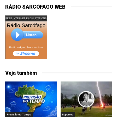
RÁDIO SARCÓFAGO WEB
FREE INTERNET RADIO STATIONS
Rádio Sarcófago
Radio widget
|
More stations
Veja também
Previsão do Tempo
Esportes