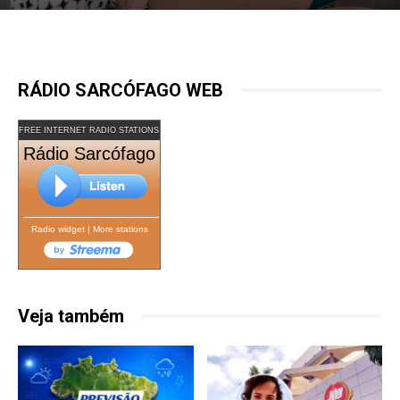
RÁDIO SARCÓFAGO WEB
FREE INTERNET RADIO STATIONS
Rádio Sarcófago
Radio widget
|
More stations
Veja também