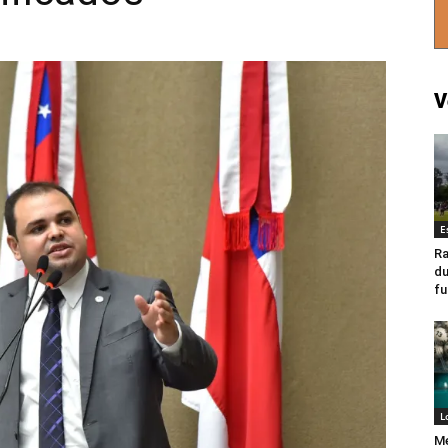
V
E
Ra
du
fu
L
Me