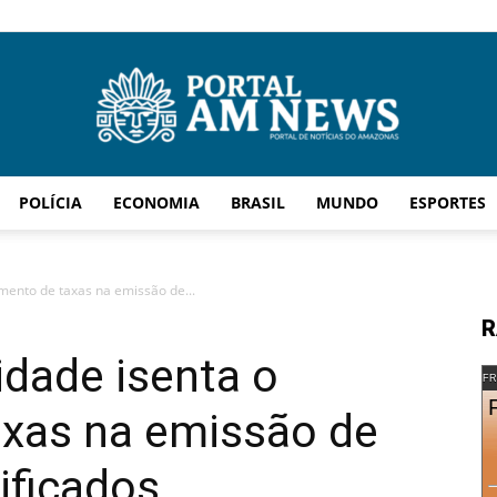
POLÍCIA
ECONOMIA
BRASIL
MUNDO
ESPORTES
AM
mento de taxas na emissão de...
R
idade isenta o
News
FR
xas na emissão de
ficados