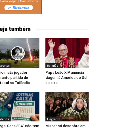
Radio widget
|
More stations
eja também
sportes
Religião
io mata jogador
Papa Leão XIV anuncia
rante partida de
viagem à América do Sul
tebol na Tailândia
e deixa...
oterias
Flagrante
ga-Sena 3040 não tem
Mulher só descobre em