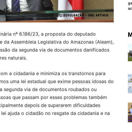
ga
ac
ária nº 6.186/23, a proposta do deputado
M
te da Assembleia Legislativa do Amazonas (Aleam),
issão da segunda via de documentos danificados
es naturais.
 com a cidadania e minimiza os transtornos para
mos uma lei estadual que exime pessoas idosas do
da segunda via de documentos roubados ou
essoas que passam por esses problemas também
cipalmente depois de superarem dificuldades
 lei ajuda o cidadão no resgate da cidadania e na