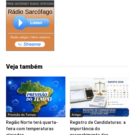
FREE INTERNET RADIO STATIONS
Rádio Sarcófago
Radio widget
|
More stations
Veja também
Previsão do Tempo
Artigo
Região Norte terá quarta-
Registro de Candidaturas: a
feira com temperaturas
importância do