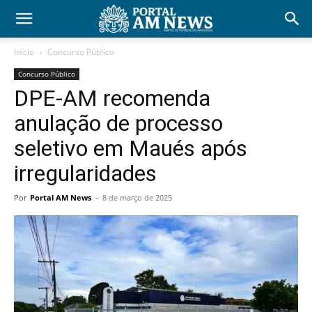
Início
Concurso Público
Concurso Público
DPE-AM recomenda
anulação de processo
seletivo em Maués após
irregularidades
Por
Portal AM News
-
8 de março de 2025