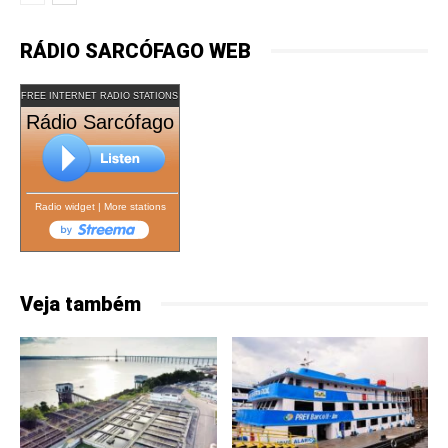
RÁDIO SARCÓFAGO WEB
FREE INTERNET RADIO STATIONS
Rádio Sarcófago
Radio widget
|
More stations
Veja também