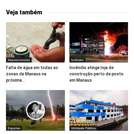
Veja também
Abastecimento
Incêndio
Falta de água em todas as
Incêndio atinge loja de
zonas de Manaus na
construção perto de posto
próxima...
em Manaus
Esportes
Utilidade Pública