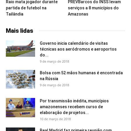
Raio mata jogador durante
PREVBarcos do INSS levam
partida de futebol na
serviços a 8 municípios do
Tailândia
Amazonas
Mais lidas
Governo inicia calendário de visitas
técnicas aos aeródromos e aeroportos
do...
9 de março de 2018
Bolsa com 52 mãos humanas é encontrada
na Rússia
9 de março de 2018
Por transmissão inédita, municípios
amazonenses recebem curso de
elaboração de projetos...
10 de março de 2018
Real Madrid faz primeira reunião com