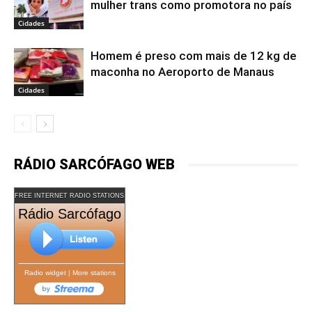
mulher trans como promotora no país
Cidades
Homem é preso com mais de 12 kg de
maconha no Aeroporto de Manaus
Cidades
RÁDIO SARCÓFAGO WEB
FREE INTERNET RADIO STATIONS
Rádio Sarcófago
Radio widget
|
More stations