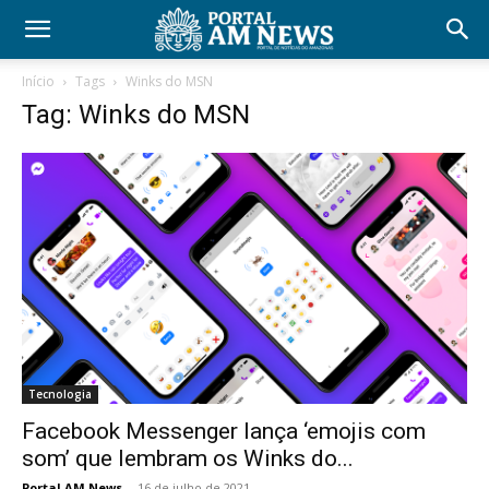
Início
Tags
Winks do MSN
Tag: Winks do MSN
Tecnologia
Facebook Messenger lança ‘emojis com
som’ que lembram os Winks do...
Portal AM News
-
16 de julho de 2021