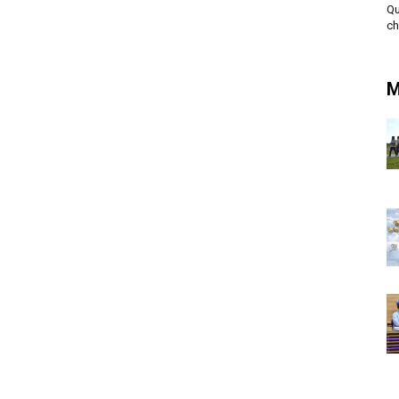
Qu
ch
M