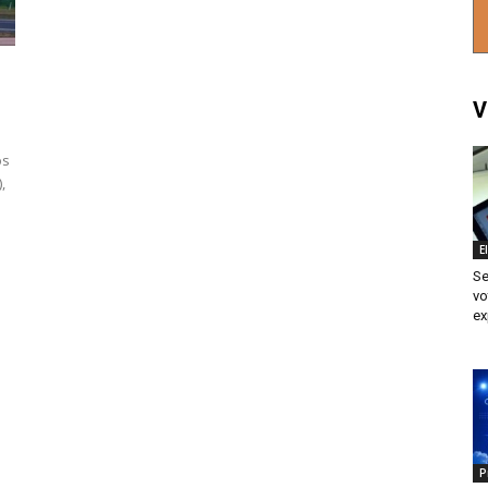
V
os
,
E
Se
vo
ex
P