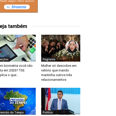
Radio widget
|
More stations
eja também
leições
Flagrante
m biometria você não
Mulher só descobre em
ta em 2026? TSE
velório que marido
plica o que...
mantinha outros três
relacionamentos
revisão do Tempo
Política