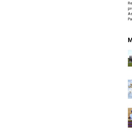
Re
pr
As
P
M