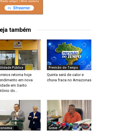
Radio widget
|
More stations
eja também
tilidade Pública
Previsão do Tempo
rreios retoma hoje
Quinta será de calor e
endimento em nova
chuva fraca no Amazonas
idade em Santo
tônio do...
conomia
Greve