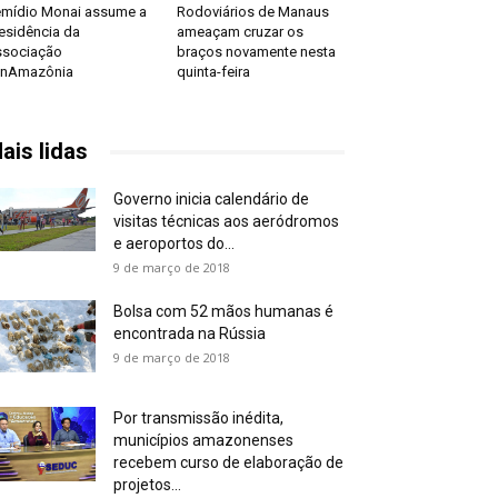
mídio Monai assume a
Rodoviários de Manaus
esidência da
ameaçam cruzar os
sociação
braços novamente nesta
anAmazônia
quinta-feira
ais lidas
Governo inicia calendário de
visitas técnicas aos aeródromos
e aeroportos do...
9 de março de 2018
Bolsa com 52 mãos humanas é
encontrada na Rússia
9 de março de 2018
Por transmissão inédita,
municípios amazonenses
recebem curso de elaboração de
projetos...