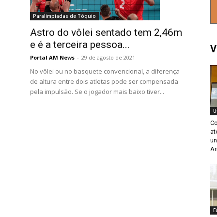
Paralimpíadas de Tóquio
Astro do vôlei sentado tem 2,46m
e é a terceira pessoa...
V
Portal AM News
-
29 de agosto de 2021
No vôlei ou no basquete convencional, a diferença
de altura entre dois atletas pode ser compensada
pela impulsão. Se o jogador mais baixo tiver...
U
Co
at
un
An
E