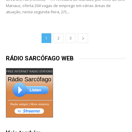
Manaus, oferta 204 vagas de emprego em várias áreas de
atuação, nesta segunda-feira, 2/5,...
1
2
3
RÁDIO SARCÓFAGO WEB
FREE INTERNET RADIO STATIONS
Rádio Sarcófago
Radio widget
|
More stations