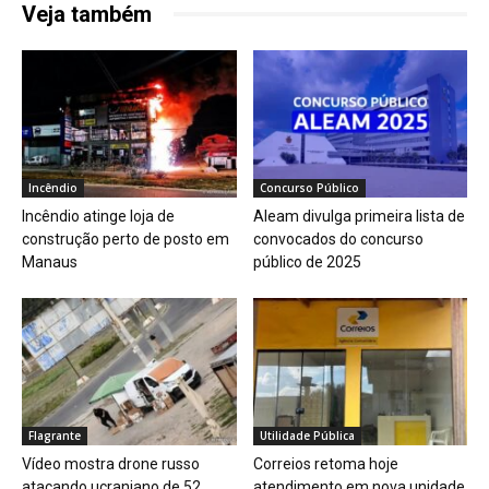
Veja também
Incêndio
Concurso Público
Incêndio atinge loja de
Aleam divulga primeira lista de
construção perto de posto em
convocados do concurso
Manaus
público de 2025
Flagrante
Utilidade Pública
Vídeo mostra drone russo
Correios retoma hoje
atacando ucraniano de 52
atendimento em nova unidade