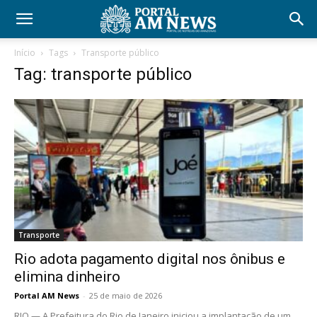
Início
Tags
Transporte público
Tag: transporte público
Transporte
Rio adota pagamento digital nos ônibus e
elimina dinheiro
Portal AM News
-
25 de maio de 2026
RIO — A Prefeitura do Rio de Janeiro iniciou a implantação de um