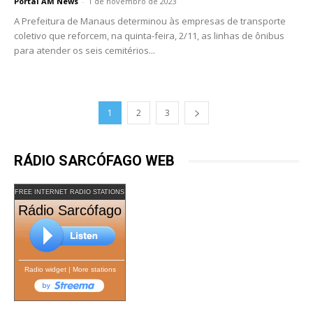
Portal AM News
-
1 de novembro de 2023
A Prefeitura de Manaus determinou às empresas de transporte
coletivo que reforcem, na quinta-feira, 2/11, as linhas de ônibus
para atender os seis cemitérios...
1
2
3
RÁDIO SARCÓFAGO WEB
FREE INTERNET RADIO STATIONS
Rádio Sarcófago
Radio widget
|
More stations