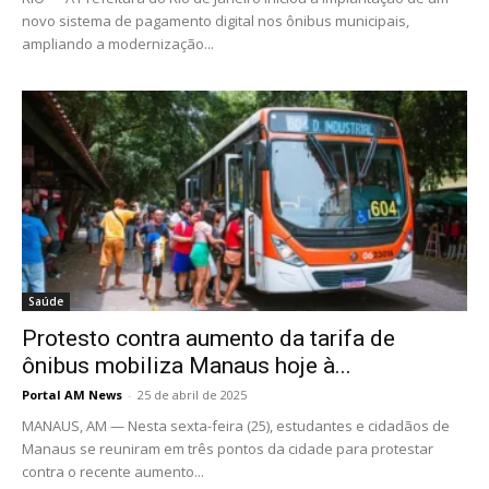
novo sistema de pagamento digital nos ônibus municipais,
ampliando a modernização...
Saúde
Protesto contra aumento da tarifa de
ônibus mobiliza Manaus hoje à...
Portal AM News
-
25 de abril de 2025
MANAUS, AM — Nesta sexta-feira (25), estudantes e cidadãos de
Manaus se reuniram em três pontos da cidade para protestar
contra o recente aumento...