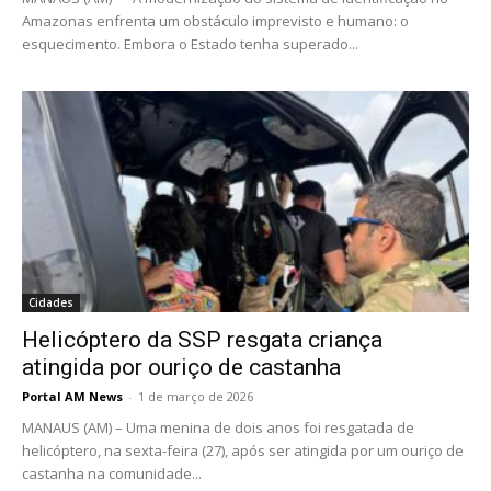
Amazonas enfrenta um obstáculo imprevisto e humano: o
esquecimento. Embora o Estado tenha superado...
Cidades
Helicóptero da SSP resgata criança
atingida por ouriço de castanha
Portal AM News
-
1 de março de 2026
MANAUS (AM) – Uma menina de dois anos foi resgatada de
helicóptero, na sexta-feira (27), após ser atingida por um ouriço de
castanha na comunidade...