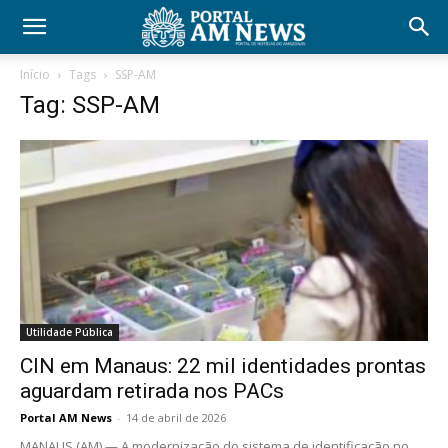
Início
Tags
SSP-AM
Tag: SSP-AM
Utilidade Pública
CIN em Manaus: 22 mil identidades prontas
aguardam retirada nos PACs
Portal AM News
-
14 de abril de 2026
MANAUS (AM) — A modernização do sistema de identificação no