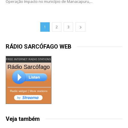
Operação Impacto no município de Manacapuru,...
1
2
3
RÁDIO SARCÓFAGO WEB
FREE INTERNET RADIO STATIONS
Rádio Sarcófago
Radio widget
|
More stations
Veja também