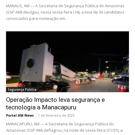
MANAUS, AM — A Secretaria de Segurança Pública do Amazonas
(SSP-AM) divulgou, nesta sexta-feira (14), a lista de 36 candidatos
convocados para nomeação em...
Segurança Pública
Operação Impacto leva segurança e
tecnologia a Manacapuru
Portal AM News
-
1 de fevereiro de 2025
MANACAPURU, AM — A Secretaria de Segurança Pública do
Amazonas (SSP-AM) deflagrou, na noite de sexta-feira (31/01), a