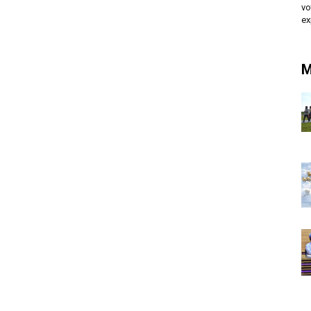
vo
ex
M