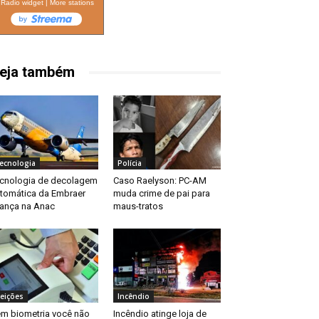
Radio widget
|
More stations
eja também
ecnologia
Polícia
cnologia de decolagem
Caso Raelyson: PC-AM
tomática da Embraer
muda crime de pai para
ança na Anac
maus-tratos
leições
Incêndio
m biometria você não
Incêndio atinge loja de