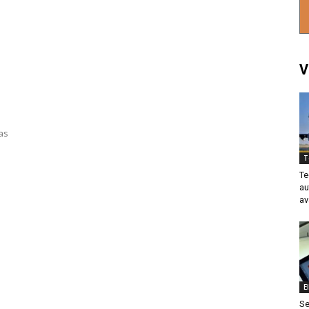
V
as
T
Te
au
av
E
Se