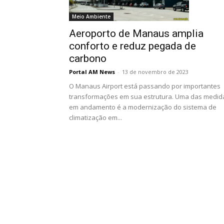
Meio Ambiente
Aeroporto de Manaus amplia
conforto e reduz pegada de
carbono
Portal AM News
-
13 de novembro de 2023
O Manaus Airport está passando por importantes
transformações em sua estrutura. Uma das medid
em andamento é a modernização do sistema de
climatização em...