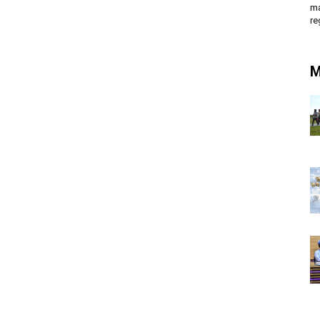
ma
re
M