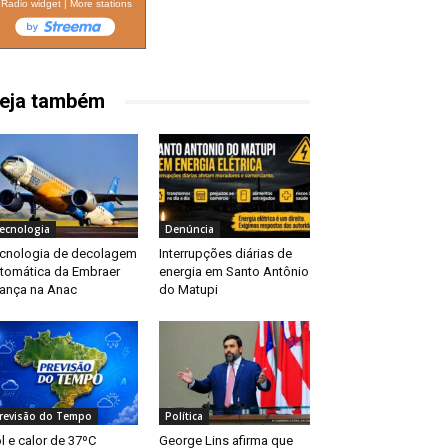
Radio widget
|
More stations
eja também
ecnologia
Denúncia
cnologia de decolagem
Interrupções diárias de
tomática da Embraer
energia em Santo Antônio
ança na Anac
do Matupi
revisão do Tempo
Política
l e calor de 37ºC
George Lins afirma que