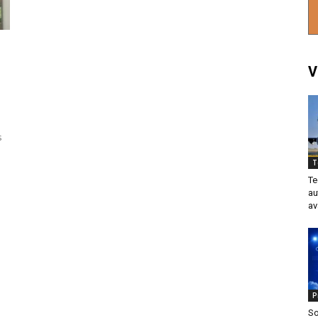
V
s
T
Te
au
av
P
So